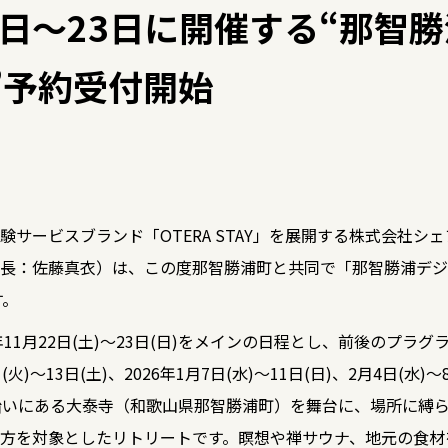
22日〜23日に開催する“那
”予約受付開始
験サービスブランド「OTERA STAY」を展開する株式会社シ
長：佐藤真衣）は、この度那智勝浦町と共同で「那智勝浦デジ
す。
年11月22日(土)〜23日(日)をメインの日程とし、前後のプラ
)〜13日(土)、2026年1月7日(水)〜11日(日)、2月4日(水)
沿いにある大泰寺（和歌山県那智勝浦町）を舞台に、場所に縛
方を対象としたリトリートです。瞑想や禅サウナ、地元の食材