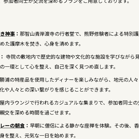
り、参加者同士が交流を深めるプランをご用意しております。
き神事
：
那智山青岸渡寺の行者堂で、熊野修験者による特別護
めた護摩木を焚き、心身を清めます。
：
寺院の敷地内で歴史的な建物や文化的な施設を学びながら
の一環として心を整え、自己を深く見つめ直します。
勝浦の特産品を使用したディナーを楽しみながら、地元の人々
化や人々との深い繋がりを感じることができます。
屋内ラウンジで行われるカジュアルな集まりで、参加者同士の
親交を深める時間を過ごせます。
レーの朝食
：
早朝に僧侶による静かな座禅を体験。その後、香
身を整え、元気な一日を始めます。