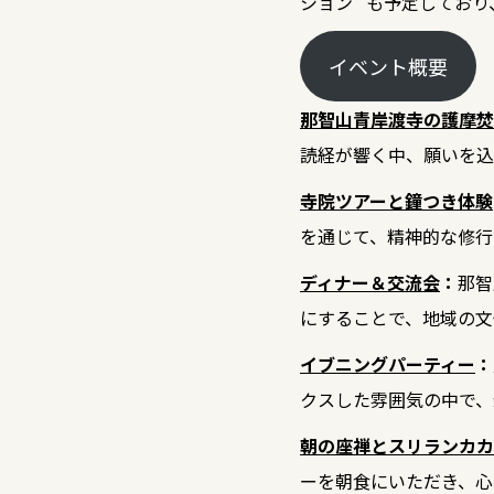
ション” も予定してお
イベント概要
那智山青岸渡寺の護摩焚
読経が響く中、願いを込
寺院ツアーと鐘つき体験
を通じて、精神的な修行
ディナー＆交流会
：
那智
にすることで、地域の文
イブニングパーティー
：
クスした雰囲気の中で、
朝の座禅とスリランカカ
ーを朝食にいただき、心