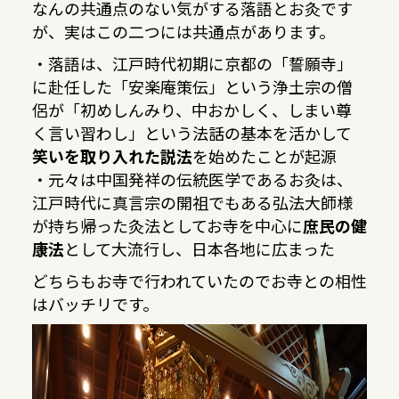
なんの共通点のない気がする落語とお灸です
が、実はこの二つには共通点があります。
・落語は、江戸時代初期に京都の「誓願寺」
に赴任した「安楽庵策伝」という浄土宗の僧
侶が「初めしんみり、中おかしく、しまい尊
く言い習わし」という法話の基本を活かして
笑いを取り入れた説法
を始めたことが起源
・元々は中国発祥の伝統医学であるお灸は、
江戸時代に真言宗の開祖でもある弘法大師様
が持ち帰った灸法としてお寺を中心に
庶民の健
康法
として大流行し、日本各地に広まった
どちらもお寺で行われていたのでお寺との相性
はバッチリです。